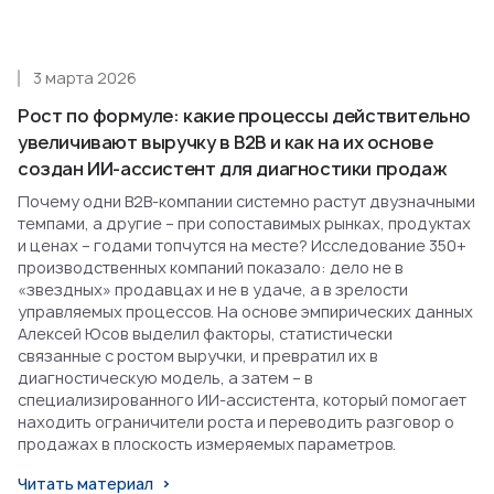
3 марта 2026
Рост по формуле: какие процессы действительно
увеличивают выручку в B2B и как на их основе
создан ИИ-ассистент для диагностики продаж
Почему одни B2B-компании системно растут двузначными
темпами, а другие – при сопоставимых рынках, продуктах
и ценах – годами топчутся на месте? Исследование 350+
производственных компаний показало: дело не в
«звездных» продавцах и не в удаче, а в зрелости
управляемых процессов. На основе эмпирических данных
Алексей Юсов выделил факторы, статистически
связанные с ростом выручки, и превратил их в
диагностическую модель, а затем – в
специализированного ИИ-ассистента, который помогает
находить ограничители роста и переводить разговор о
продажах в плоскость измеряемых параметров.
Читать материал