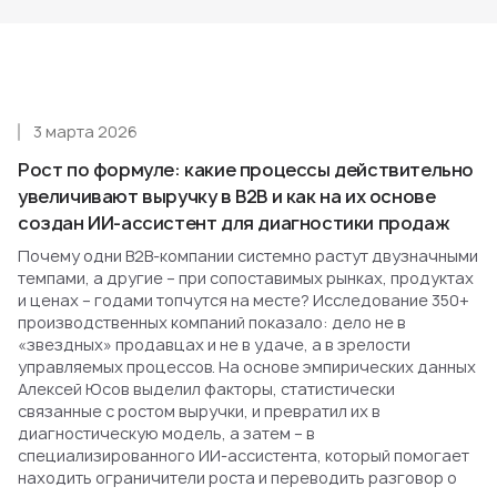
3 марта 2026
Рост по формуле: какие процессы действительно
увеличивают выручку в B2B и как на их основе
создан ИИ-ассистент для диагностики продаж
Почему одни B2B-компании системно растут двузначными
темпами, а другие – при сопоставимых рынках, продуктах
и ценах – годами топчутся на месте? Исследование 350+
производственных компаний показало: дело не в
«звездных» продавцах и не в удаче, а в зрелости
управляемых процессов. На основе эмпирических данных
Алексей Юсов выделил факторы, статистически
связанные с ростом выручки, и превратил их в
диагностическую модель, а затем – в
специализированного ИИ-ассистента, который помогает
находить ограничители роста и переводить разговор о