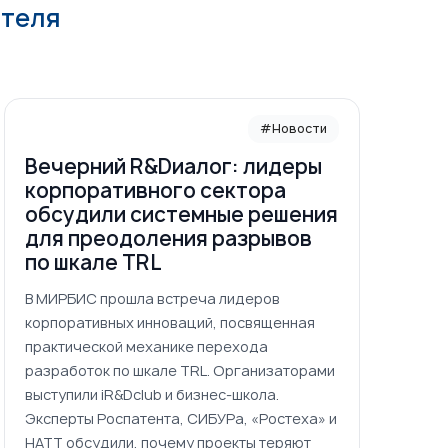
ателя
#Новости
Вечерний R&Dиалог: лидеры
корпоративного сектора
обсудили системные решения
для преодоления разрывов
по шкале TRL
В МИРБИС прошла встреча лидеров
корпоративных инноваций, посвященная
практической механике перехода
разработок по шкале TRL. Организаторами
выступили iR&Dclub и бизнес-школа.
Эксперты Роспатента, СИБУРа, «Ростеха» и
НАТТ обсудили, почему проекты теряют