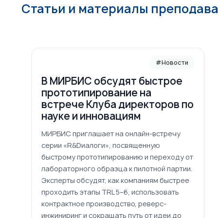
Статьи и материалы преподав
#Новости
В МИРБИС обсудят быстрое
прототипирование на
встрече Клуба директоров по
науке и инновациям
МИРБИС приглашает на онлайн-встречу
серии «R&Dиалоги», посвященную
быстрому прототипированию и переходу от
лабораторного образца к пилотной партии.
Эксперты обсудят, как компаниям быстрее
проходить этапы TRL 5–6, использовать
контрактное производство, реверс-
инжиниринг и сокращать путь от идеи до