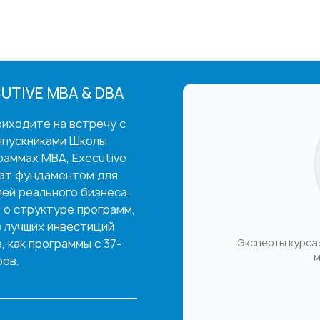
UTIVE MBA & DBA
иходите на встречу с
ыпускниками Школы
раммах MBA, Executive
жат фундаментом для
ей реального бизнеса.
 о структуре программ,
з лучших инвестиций
 как программы с 37-
Эксперты курса:
м
ов.