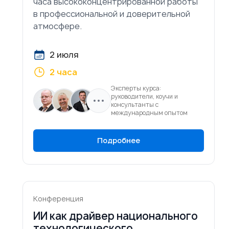
часа высококонцентрированной работы
в профессиональной и доверительной
атмосфере.
2 июля
2 часа
Эксперты курса:
руководители, коучи и
консультанты с
международным опытом
Подробнее
Конференция
ИИ как драйвер национального
технологического