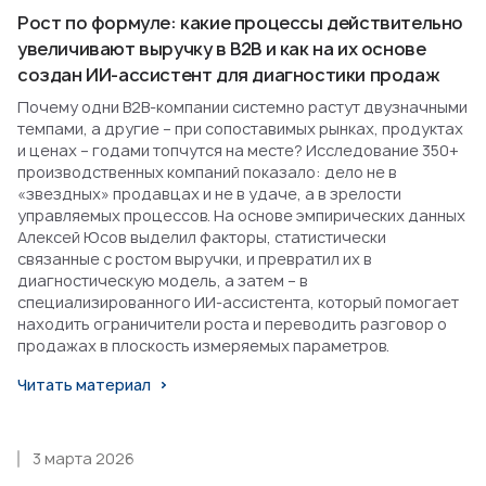
Рост по формуле: какие процессы действительно
увеличивают выручку в B2B и как на их основе
создан ИИ-ассистент для диагностики продаж
Почему одни B2B-компании системно растут двузначными
темпами, а другие – при сопоставимых рынках, продуктах
и ценах – годами топчутся на месте? Исследование 350+
производственных компаний показало: дело не в
«звездных» продавцах и не в удаче, а в зрелости
управляемых процессов. На основе эмпирических данных
Алексей Юсов выделил факторы, статистически
связанные с ростом выручки, и превратил их в
диагностическую модель, а затем – в
специализированного ИИ-ассистента, который помогает
находить ограничители роста и переводить разговор о
продажах в плоскость измеряемых параметров.
Читать материал
3 марта 2026