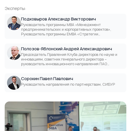
Эксперты:
Подковыров Александр Викторович
Руководитель программы МВА «Менеджмент
предпринимательских и корпоративных проектов»,
Руководитель программы ЕМВА «Стратегии
промышленной интеграции для устойчивого роста»,
Партнер Проектного офиса «Стратегии и практики
устойчивого развития», Отраслевой эксперт
Полозов-Яблонский Андрей Александрович
Аналитического центра при Правительстве РФ.
Председатель Правления Клуба директоров по науке и
инновациям, советник генерального директора –
руководитель инновационного направления ПАО
«Аэрофлот»
Сорокин Павел Павлович
Руководитель направления по партнерствам, СИБУР