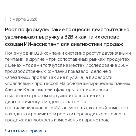
3 марта 2026
Рост по формуле: какие процессы действительно
увеличивают выручку в B2B и как на их основе
создан ИИ-ассистент для диагностики продаж
Почему одни B2B-компании системно растут двузначными
темпами, а другие – при сопоставимых рынках, продуктах
и ценах – годами топчутся на месте? Исследование 350+
производственных компаний показало: дело не в
«звездных» продавцах и не в удаче, а в зрелости
управляемых процессов. На основе эмпирических данных
Алексей Юсов выделил факторы, статистически
связанные с ростом выручки, и превратил их в
диагностическую модель, а затем – в
специализированного ИИ-ассистента, который помогает
находить ограничители роста и переводить разговор о
продажах в плоскость измеряемых параметров.
Читать материал