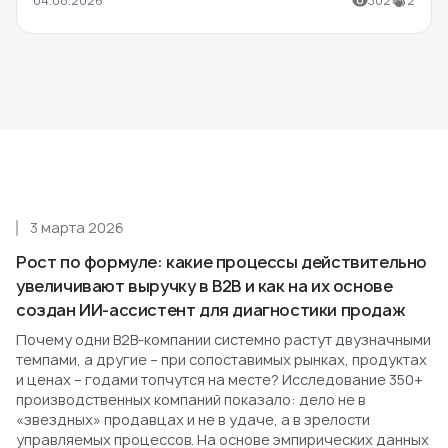
04.08.2026
302
2
3 марта 2026
Рост по формуле: какие процессы действительно
увеличивают выручку в B2B и как на их основе
создан ИИ-ассистент для диагностики продаж
Почему одни B2B-компании системно растут двузначными
темпами, а другие – при сопоставимых рынках, продуктах
и ценах – годами топчутся на месте? Исследование 350+
производственных компаний показало: дело не в
«звездных» продавцах и не в удаче, а в зрелости
управляемых процессов. На основе эмпирических данных