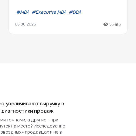
#МВА
#Executive MBA
#DBA
06.08.2026
155
3
но увеличивают выручку в
ля диагностики продаж
и темпами, а другие – при
чутся на месте? Исследование
«звездных» продавцах и не в