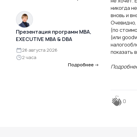
не хочет.
никогда н
вновь и в
Очевидно,
(по стоим
Презентация программ MBA,
(или good
EXECUTIVE MBA & DBA
налогообло
26 августа 2026
показать 
2 часа
Подробнее →
Подробнее
0