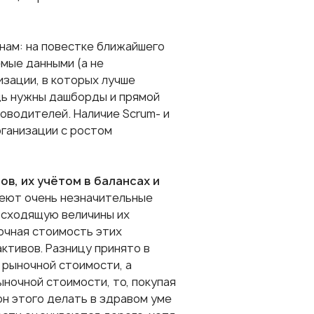
нам: на повестке ближайшего
емые данными (а не
изации, в которых лучше
дь нужны дашборды и прямой
оводителей. Наличие Scrum- и
ганизации с ростом
в, их учётом в балансах и
имеют очень незначительные
осходящую величины их
очная стоимость этих
ктивов. Разницу принято в
й рыночной стоимости, а
ночной стоимости, то, покупая
он этого делать в здравом уме