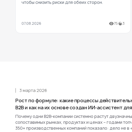
чтобы снизить риски для обеих сторон.
07.08.2026
75
3
3 марта 2026
Рост по формуле: какие процессы действитель
B2B и как на их основе создан ИИ-ассистент д
Почему одни B2B-компании системно растут двузначным
сопоставимых рынках, продуктах и ценах – годами топ
350+ производственных компаний показало: дело не в 