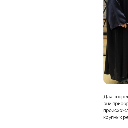
Для совре
они приоб
происхожд
крупных р