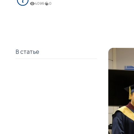
4096
0
В статье