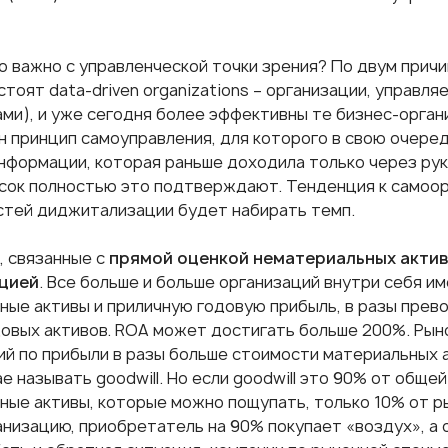
о важно с управленческой точки зрения? По двум причи
тоят data-driven organizations – организации, управля
ами), и уже сегодня более эффективны те бизнес-орган
н принцип самоуправления, для которого в свою очере
информации, которая раньше доходила только через рук
сок полностью это подтверждают. Тенденция к самоор
тей диджитализации будет набирать темп.
, связанные с
прямой оценкой нематериальных активо
цией
. Все больше и больше организаций внутри себя 
ные активы и приличную годовую прибыль, в разы прев
овых активов. ROA может достигать больше 200%. Рын
ий по прибыли в разы больше стоимости материальных а
е называть goodwill. Но если goodwill это 90% от обще
ные активы, которые можно пощупать, только 10% от ры
анизацию, приобретатель на 90% покупает «воздух», а 