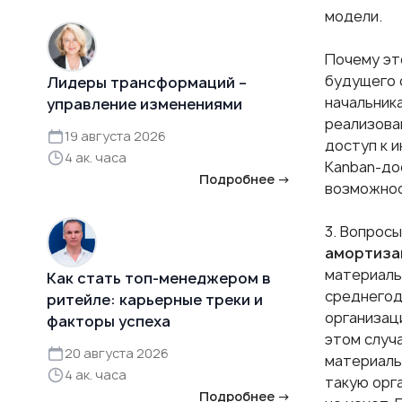
модели.
Почему эт
будущего с
Лидеры трансформаций –
начальник
управление изменениями
реализова
19 августа 2026
доступ к 
4 ак. часа
Kanban-до
Подробнее →
возможнос
3. Вопросы
амортиза
материаль
Как стать топ-менеджером в
среднегод
ритейле: карьерные треки и
организац
факторы успеха
этом случа
20 августа 2026
материаль
4 ак. часа
такую орг
Подробнее →