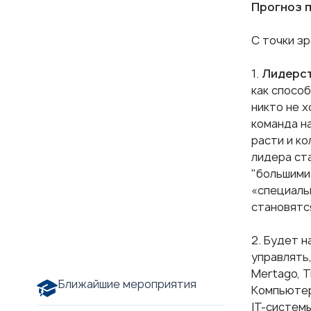
Прогноз п
С точки з
1.
Лидерс
как спосо
никто не х
команда на
расти и к
лидера ст
"большими
«специаль
становятс
2. Будет 
управлять
Mertago, T
Ближайшие мероприятия
Компьютер
IT-системы