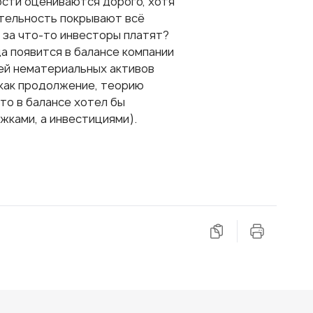
мости оцениваются дорого, хотя
ятельность покрывают всё
 за что-то инвесторы платят?
а появится в балансе компании
щей нематериальных активов
 как продолжение, теорию
то в балансе хотел бы
жками, а инвестициями).