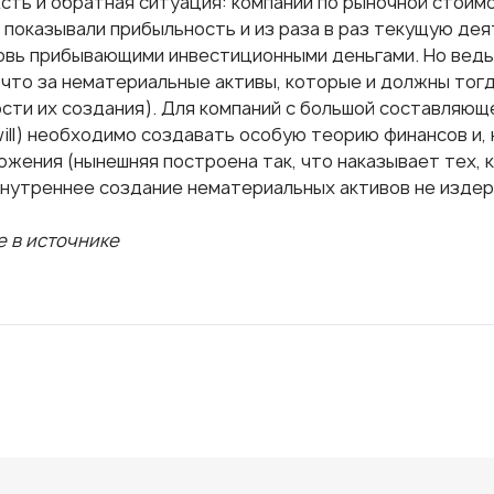
 Есть и обратная ситуация: компании по рыночной стои
е показывали прибыльность и из раза в раз текущую де
новь прибывающими инвестиционными деньгами. Но ведь
 что за нематериальные активы, которые и должны тогд
ости их создания). Для компаний с большой составляю
will) необходимо создавать особую теорию финансов и,
жения (нынешняя построена так, что наказывает тех, к
внутреннее создание нематериальных активов не издер
 в источнике