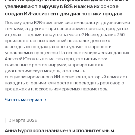
увеличивают выручку в B2B и как на их основе
создан ИИ-ассистент для диагностики продаж
Почему одни B2B-компании системно растут двузначными
темпами, а другие – при сопоставимых рынках, продуктах
и ценах – годами топчутся на месте? Исследование 350+
производственных компаний показало: дело не в
«звездных» продавцах и не в удаче, а в зрелости
управляемых процессов. На основе эмпирических данных
Алексей Юсов выделил факторы, статистически
связанные с ростом выручки, и превратил их в
диагностическую модель, а затем – в
специализированного ИИ-ассистента, который помогает
находить ограничители роста и переводить разговор о
продажах в плоскость измеряемых параметров.
Читать материал
3 марта 2026
Анна Бурлакова назначена исполнительным