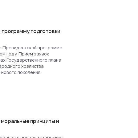
 программу подготовки
о Президентской программе
ом году. Прием заявок
ках Государственного плана
ародного хозяйства
 нового поколения
 моральные принципы и
роанализировала этические