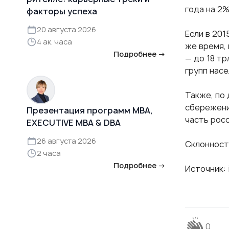
года на 2%
факторы успеха
20 августа 2026
Если в 201
4 ак. часа
же время, 
Подробнее →
— до 18 т
групп насе
Также, по
сбережени
Презентация программ MBA,
часть рос
EXECUTIVE MBA & DBA
26 августа 2026
Склонност
2 часа
Подробнее →
Источник:
0