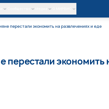
ли
Сообщество
Медиа
О МИРБИС
ияне перестали экономить на развлечениях и еде
не перестали экономить 