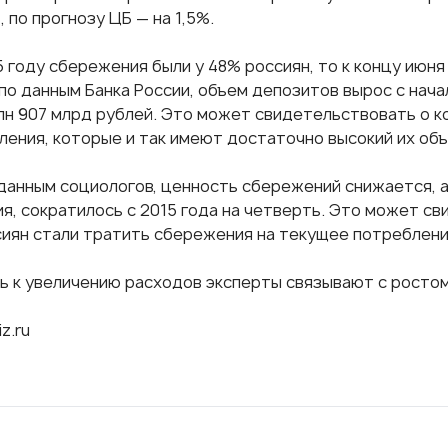
, по прогнозу ЦБ — на 1,5%.
5 году сбережения были у 48% россиян, то к концу июня 
по данным Банка России, объем депозитов вырос с нача
рлн 907 млрд рублей. Это может свидетельствовать о 
ления, которые и так имеют достаточно высокий их объ
 данным социологов, ценность сбережений снижается, 
я, сократилось с 2015 года на четверть. Это может св
сиян стали тратить сбережения на текущее потреблени
ь к увеличению расходов эксперты связывают с ростом
iz.ru