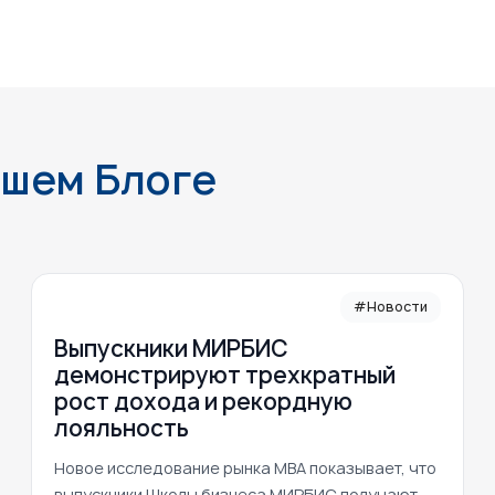
ашем Блоге
#Новости
Выпускники МИРБИС
демонстрируют трехкратный
рост дохода и рекордную
лояльность
Новое исследование рынка MBA показывает, что
выпускники Школы бизнеса МИРБИС получают