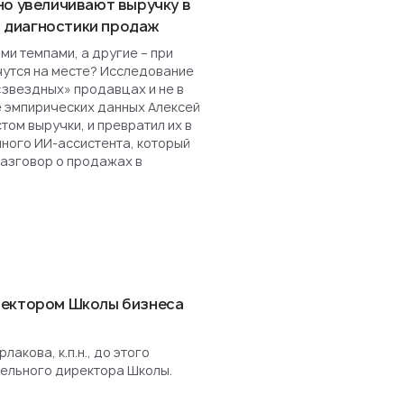
но увеличивают выручку в
ля диагностики продаж
и темпами, а другие – при
чутся на месте? Исследование
«звездных» продавцах и не в
е эмпирических данных Алексей
ом выручки, и превратил их в
нного ИИ-ассистента, который
разговор о продажах в
ректором Школы бизнеса
акова, к.п.н., до этого
ельного директора Школы.