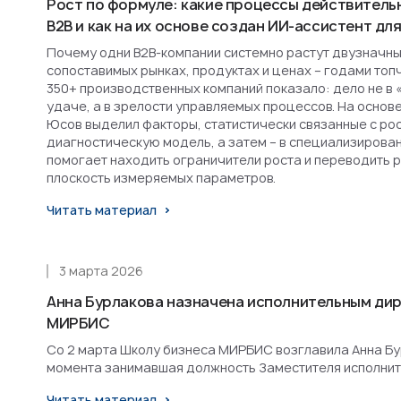
Рост по формуле: какие процессы действитель
B2B и как на их основе создан ИИ-ассистент д
Почему одни B2B-компании системно растут двузначным
сопоставимых рынках, продуктах и ценах – годами топ
350+ производственных компаний показало: дело не в 
удаче, а в зрелости управляемых процессов. На основ
Юсов выделил факторы, статистически связанные с рост
диагностическую модель, а затем – в специализирова
помогает находить ограничители роста и переводить 
плоскость измеряемых параметров.
Читать материал
3 марта 2026
Анна Бурлакова назначена исполнительным ди
МИРБИС
Со 2 марта Школу бизнеса МИРБИС возглавила Анна Бурл
момента занимавшая должность Заместителя исполнит
Читать материал