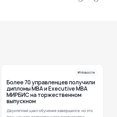
#Новости
Более 70 управленцев получили
дипломы MBA и Executive MBA
МИРБИС на торжественном
выпускном
Двухлетний цикл обучения завершился, но это
лишь начало долгосрочного партнерства.