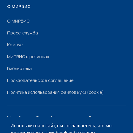
О МИРБИС
О МИРБИС
Пресс-служба
Кампус
МИРБИС в регионах
Библиотека
Пользовательское соглашение
Политика использования файлов куки (cookie)
Минобрнауки России
Минпросвещения России
Роскомнадзор
Рособрнадзор
Используя наш сайт, вы соглашаетесь, что мы
© «МИРБИС», 2026
можем
хранить куки (cookies)
в вашем