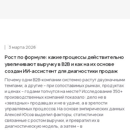
3 марта 2026
Рост по формуле: какие процессы действительно
увеличивают выручку в B2B и как на их основе
создан ИИ-ассистент для диагностики продаж
Почему одни B2B-компании системно растут двузначными
темпами, а другие – при сопоставимых рынках, продуктах
и ценах – годами топчутся на месте? Исследование 350+
производственных компаний показало: дело не в
«звездных» продавцах и не в удаче, а в зрелости
управляемых процессов. На основе эмпирических данных
Алексей Юсов выделил факторы, статистически
связанные с ростом выручки, и превратил их в
диагностическую модель, а затем – в