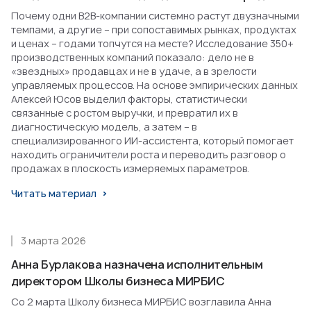
Почему одни B2B-компании системно растут двузначными
темпами, а другие – при сопоставимых рынках, продуктах
и ценах – годами топчутся на месте? Исследование 350+
производственных компаний показало: дело не в
«звездных» продавцах и не в удаче, а в зрелости
управляемых процессов. На основе эмпирических данных
Алексей Юсов выделил факторы, статистически
связанные с ростом выручки, и превратил их в
диагностическую модель, а затем – в
специализированного ИИ-ассистента, который помогает
находить ограничители роста и переводить разговор о
продажах в плоскость измеряемых параметров.
Читать материал
3 марта 2026
Анна Бурлакова назначена исполнительным
директором Школы бизнеса МИРБИС
Со 2 марта Школу бизнеса МИРБИС возглавила Анна