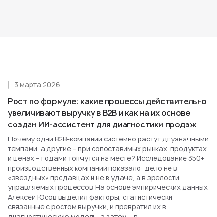
3 марта 2026
Рост по формуле: какие процессы действительно
увеличивают выручку в B2B и как на их основе
создан ИИ-ассистент для диагностики продаж
Почему одни B2B-компании системно растут двузначными
темпами, а другие – при сопоставимых рынках, продуктах
и ценах – годами топчутся на месте? Исследование 350+
производственных компаний показало: дело не в
«звездных» продавцах и не в удаче, а в зрелости
управляемых процессов. На основе эмпирических данных
Алексей Юсов выделил факторы, статистически
связанные с ростом выручки, и превратил их в
диагностическую модель, а затем – в