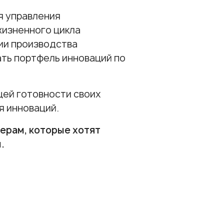
я управления
жизненного цикла
нии производства
ать портфель инноваций по
щей готовности своих
я инноваций.
ерам, которые хотят
.