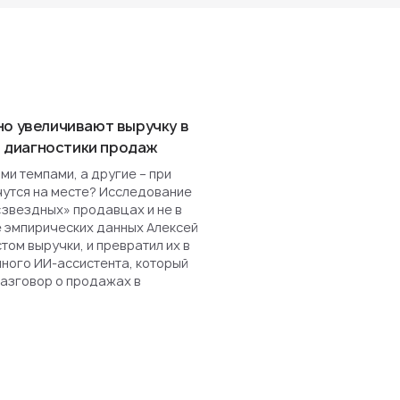
но увеличивают выручку в
ля диагностики продаж
и темпами, а другие – при
чутся на месте? Исследование
«звездных» продавцах и не в
е эмпирических данных Алексей
ом выручки, и превратил их в
нного ИИ-ассистента, который
разговор о продажах в