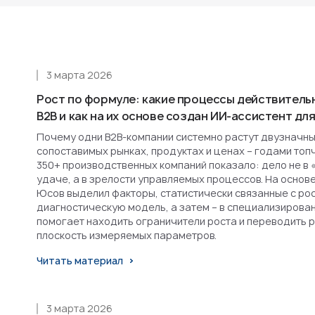
3 марта 2026
Рост по формуле: какие процессы действитель
B2B и как на их основе создан ИИ-ассистент д
Почему одни B2B-компании системно растут двузначным
сопоставимых рынках, продуктах и ценах – годами топ
350+ производственных компаний показало: дело не в 
удаче, а в зрелости управляемых процессов. На основ
Юсов выделил факторы, статистически связанные с рост
диагностическую модель, а затем – в специализирова
помогает находить ограничители роста и переводить 
плоскость измеряемых параметров.
Читать материал
3 марта 2026