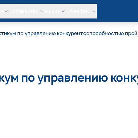
ли
Сообщество
Медиа
О МИРБИС
ктикум по управлению конкурентоспособностью про
икум по управлению кон