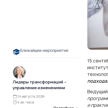
Ближайшие мероприятия
15 сентя
институ
техноло
подхода
Лидеры трансформаций –
управление изменениями
Ведущий
19 августа 2026
программ
4 ак. часа
и практи
Подробнее →