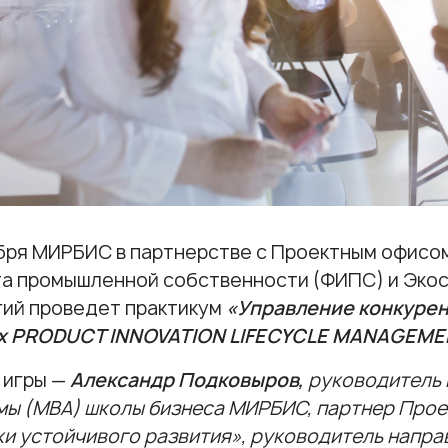
бря МИРБИС в партнерстве с Проектным офисо
та промышленной собственности (ФИПС) и Эк
гий проведет практикум
«Управление конкуре
х PRODUCT INNOVATION LIFECYCLE MANAGEME
 игры —
Александр
Подковыров,
руководитель
ы (МВА) школы бизнеса МИРБИС, партнер Прое
ки устойчивого развития», руководитель напра