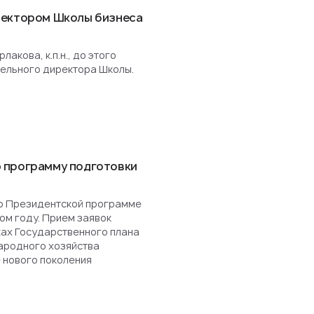
ректором Школы бизнеса
акова, к.п.н., до этого
ельного директора Школы.
 программу подготовки
о Президентской программе
ом году. Прием заявок
ках Государственного плана
ародного хозяйства
 нового поколения