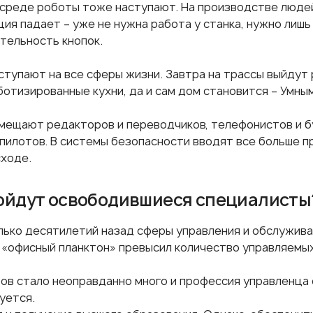
 среде роботы тоже наступают. На производстве людей
ция падает – уже не нужна работа у станка, нужно лиш
тельность кнопок.
ступают на все сферы жизни. Завтра на трассы выйдут
ботизированные кухни, да и сам дом становится – Умным
мещают редакторов и переводчиков, телефонистов и б
 пилотов. В системы безопасности вводят все больше п
сходе.
ойдут освободившиеся специалисты
лько десятилетий назад сферы управления и обслужива
е «офисный планктон» превысил количество управляемых
в стало неоправданно много и профессия управленца
уется.