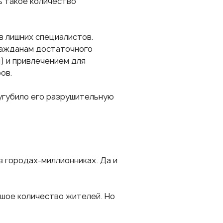
ь такое количество
в лишних специалистов.
ражданам достаточного
) и привлечением для
ов.
сугубило его разрушительную
в городах-миллионниках. Да и
шое количество жителей. Но