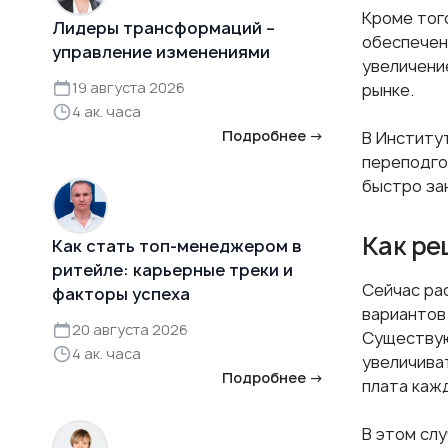
Кроме тог
Лидеры трансформаций –
обеспечен
управление изменениями
увеличени
19 августа 2026
рынке.
4 ак. часа
Подробнее →
В Институ
переподго
быстро за
Как ре
Как стать топ-менеджером в
ритейле: карьерные треки и
Сейчас ра
факторы успеха
вариантов
20 августа 2026
Существую
4 ак. часа
увеличива
Подробнее →
плата каж
В этом сл