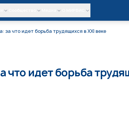
ли
Сообщество
Медиа
О МИРБИС
а: за что идет борьба трудящихся в XXI веке
а что идет борьба трудя