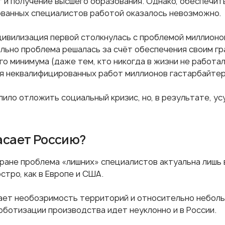
т и получение высшего образования. Однако, обеспечит
ванных специалистов работой оказалось невозможно.
цивилизация первой столкнулась с проблемой миллионо
льно проблема решалась за счёт обеспечения своим г
го минимума (даже тем, кто никогда в жизни не работал
я неквалифицированных работ миллионов гастарбайтер
лило отложить социальный кризис, но, в результате, у
асает Россию?
тране проблема «лишних» специалистов актуальна лишь 
остро, как в Европе и США.
ает необозримость территорий и относительно неболь
оботизации производства идет неуклонно и в России.