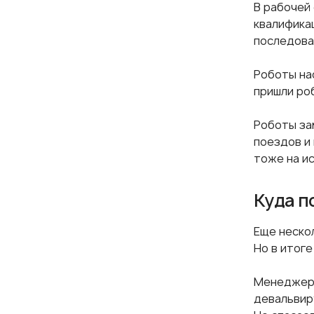
В рабочей
квалифика
последова
Роботы на
пришли ро
Роботы за
поездов и
тоже на и
Куда п
Еще неско
Но в итог
Менеджеро
девальвир