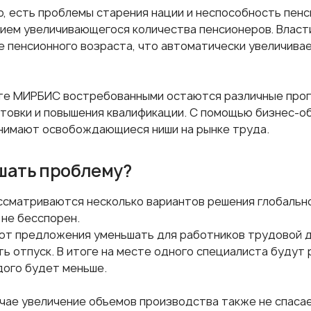
о, есть проблемы старения нации и неспособность пенс
ием увеличивающегося количества пенсионеров. Влас
е пенсионного возраста, что автоматически увеличивае
те МИРБИС востребованными остаются различные про
товки и повышения квалификации. С помощью бизнес-о
нимают освобождающиеся ниши на рынке труда.
шать проблему?
ссматриваются несколько вариантов решения глобально
 не бесспорен.
т предложения уменьшать для работников трудовой д
ть отпуск. В итоге на месте одного специалиста будут 
дого будет меньше.
учае увеличение объемов производства также не спасае