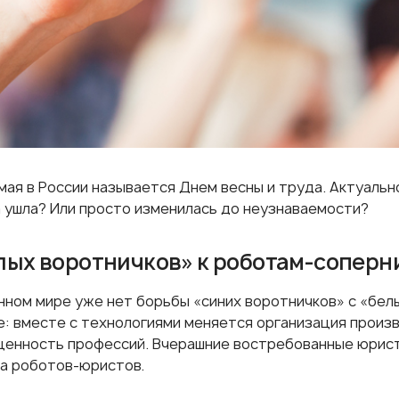
 мая в России называется Днем весны и труда. Актуаль
а ушла? Или просто изменилась до неузнаваемости?
лых воротничков» к роботам-соперн
нном мире уже нет борьбы «синих воротничков» с «белы
е: вместе с технологиями меняется организация произв
ценность профессий. Вчерашние востребованные юрис
да роботов-юристов.