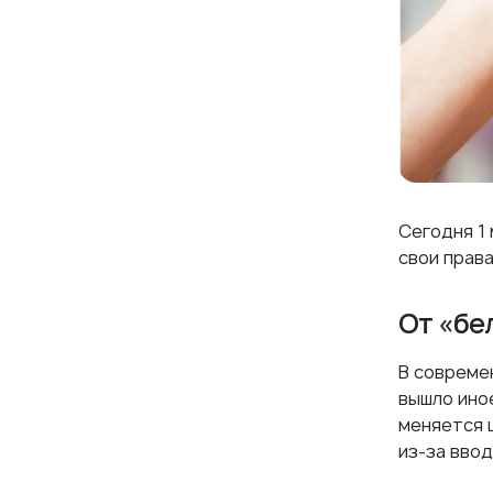
Сегодня 1
свои прав
От «бе
В совреме
вышло ино
меняется 
из-за вво