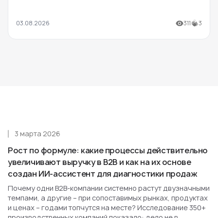
03.08.2026
311
3
3 марта 2026
Рост по формуле: какие процессы действительно
увеличивают выручку в B2B и как на их основе
создан ИИ-ассистент для диагностики продаж
Почему одни B2B-компании системно растут двузначными
темпами, а другие – при сопоставимых рынках, продуктах
и ценах – годами топчутся на месте? Исследование 350+
производственных компаний показало: дело не в