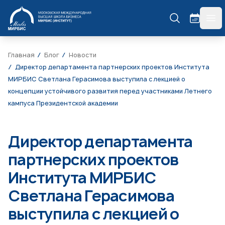
МИРБИС
гла
Главная
Блог
Новости
Директор департамента партнерских проектов Института
МИРБИС Светлана Герасимова выступила с лекцией о
концепции устойчивого развития перед участниками Летнего
кампуса Президентской академии
Директор департамента
партнерских проектов
Института МИРБИС
Светлана Герасимова
выступила с лекцией о