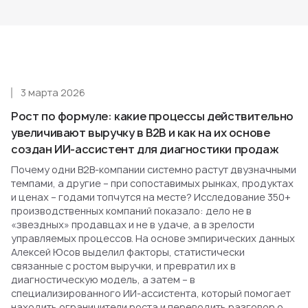
3 марта 2026
Рост по формуле: какие процессы действительно
увеличивают выручку в B2B и как на их основе
создан ИИ-ассистент для диагностики продаж
Почему одни B2B-компании системно растут двузначными
темпами, а другие – при сопоставимых рынках, продуктах
и ценах – годами топчутся на месте? Исследование 350+
производственных компаний показало: дело не в
«звездных» продавцах и не в удаче, а в зрелости
управляемых процессов. На основе эмпирических данных
Алексей Юсов выделил факторы, статистически
связанные с ростом выручки, и превратил их в
диагностическую модель, а затем – в
специализированного ИИ-ассистента, который помогает
находить ограничители роста и переводить разговор о