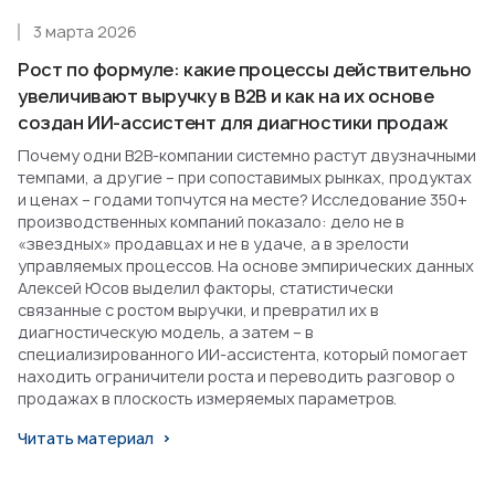
3 марта 2026
Рост по формуле: какие процессы действительно
увеличивают выручку в B2B и как на их основе
создан ИИ-ассистент для диагностики продаж
Почему одни B2B-компании системно растут двузначными
темпами, а другие – при сопоставимых рынках, продуктах
и ценах – годами топчутся на месте? Исследование 350+
производственных компаний показало: дело не в
«звездных» продавцах и не в удаче, а в зрелости
управляемых процессов. На основе эмпирических данных
Алексей Юсов выделил факторы, статистически
связанные с ростом выручки, и превратил их в
диагностическую модель, а затем – в
специализированного ИИ-ассистента, который помогает
находить ограничители роста и переводить разговор о
продажах в плоскость измеряемых параметров.
Читать материал