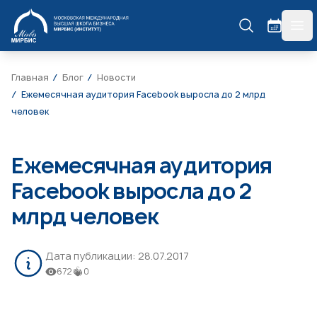
МИРБИС
гла
Главная
Блог
Новости
Ежемесячная аудитория Facebook выросла до 2 млрд
человек
Ежемесячная аудитория
Facebook выросла до 2
млрд человек
Дата публикации:
28.07.2017
672
0