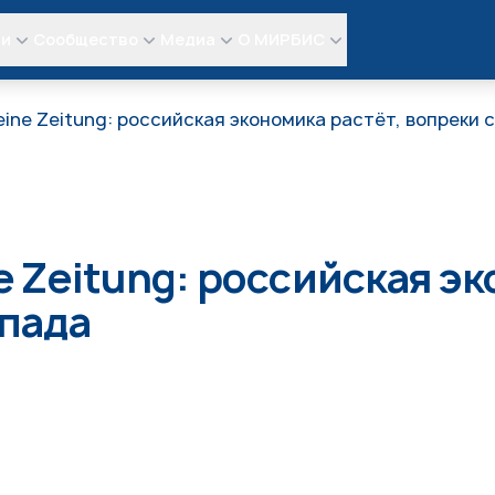
ли
Сообщество
Медиа
О МИРБИС
meine Zeitung: российская экономика растёт, вопреки
e Zeitung: российская э
пада