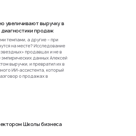
но увеличивают выручку в
ля диагностики продаж
и темпами, а другие – при
чутся на месте? Исследование
«звездных» продавцах и не в
е эмпирических данных Алексей
ом выручки, и превратил их в
нного ИИ-ассистента, который
разговор о продажах в
ректором Школы бизнеса