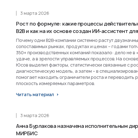
3 марта 2026
Рост по формуле: какие процессы действитель
B2B и как на их основе создан ИИ-ассистент д
Почему одни B2B-компании системно растут двузначным
сопоставимых рынках, продуктах и ценах – годами топ
350+ производственных компаний показало: дело не в 
удаче, а в зрелости управляемых процессов. На основ
Юсов выделил факторы, статистически связанные с рост
диагностическую модель, а затем – в специализирова
помогает находить ограничители роста и переводить 
плоскость измеряемых параметров.
Читать материал
3 марта 2026
Анна Бурлакова назначена исполнительным ди
МИРБИС