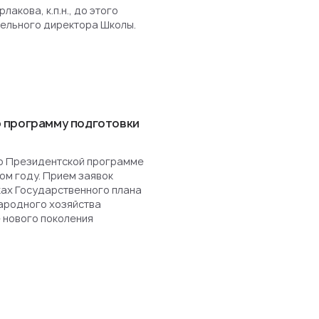
акова, к.п.н., до этого
ельного директора Школы.
 программу подготовки
о Президентской программе
ом году. Прием заявок
ках Государственного плана
ародного хозяйства
 нового поколения