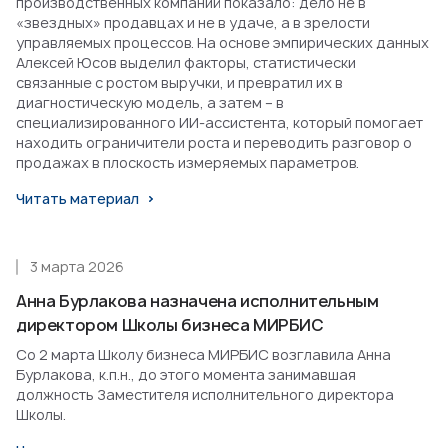
производственных компаний показало: дело не в
«звездных» продавцах и не в удаче, а в зрелости
управляемых процессов. На основе эмпирических данных
Алексей Юсов выделил факторы, статистически
связанные с ростом выручки, и превратил их в
диагностическую модель, а затем – в
специализированного ИИ-ассистента, который помогает
находить ограничители роста и переводить разговор о
продажах в плоскость измеряемых параметров.
Читать материал
3 марта 2026
Анна Бурлакова назначена исполнительным
директором Школы бизнеса МИРБИС
Со 2 марта Школу бизнеса МИРБИС возглавила Анна
Бурлакова, к.п.н., до этого момента занимавшая
должность Заместителя исполнительного директора
Школы.