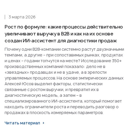
3 марта 2026
Рост по формуле: какие процессы действительно
увеличивают выручку в B2B и как на их основе
создан ИИ-ассистент для диагностики продаж
Почему одни B2B-компании системно растут двузначными
темпами, а другие – при сопоставимых рынках, продуктах
и ценах – годами топчутся на месте? Исследование 350+
производственных компаний показало: дело не в
«звездных» продавцах и не в удаче, а в зрелости
управляемых процессов. На основе эмпирических данных
Алексей Юсов выделил факторы, статистически
связанные с ростом выручки, и превратил их в
диагностическую модель, а затем – в
специализированного ИИ-ассистента, который помогает
находить ограничители роста и переводить разговор о
продажах в плоскость измеряемых параметров.
Читать материал