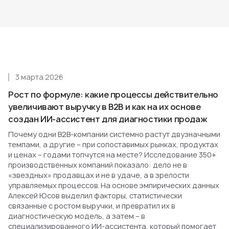
3 марта 2026
Рост по формуле: какие процессы действительно
увеличивают выручку в B2B и как на их основе
создан ИИ-ассистент для диагностики продаж
Почему одни B2B-компании системно растут двузначными
темпами, а другие – при сопоставимых рынках, продуктах
и ценах – годами топчутся на месте? Исследование 350+
производственных компаний показало: дело не в
«звездных» продавцах и не в удаче, а в зрелости
управляемых процессов. На основе эмпирических данных
Алексей Юсов выделил факторы, статистически
связанные с ростом выручки, и превратил их в
диагностическую модель, а затем – в
специализированного ИИ-ассистента, который помогает