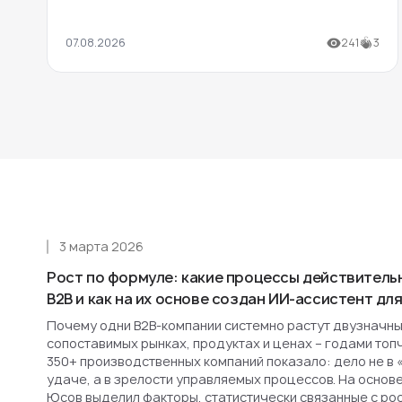
07.08.2026
241
3
3 марта 2026
Рост по формуле: какие процессы действитель
B2B и как на их основе создан ИИ-ассистент д
Почему одни B2B-компании системно растут двузначным
сопоставимых рынках, продуктах и ценах – годами топ
350+ производственных компаний показало: дело не в 
удаче, а в зрелости управляемых процессов. На основ
Юсов выделил факторы, статистически связанные с рост