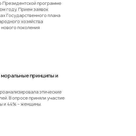
о Президентской программе
ом году. Прием заявок
ках Государственного плана
ародного хозяйства
 нового поколения
 моральные принципы и
роанализировала этические
ей. В опросе приняли участие
ы и 44% – женщины.