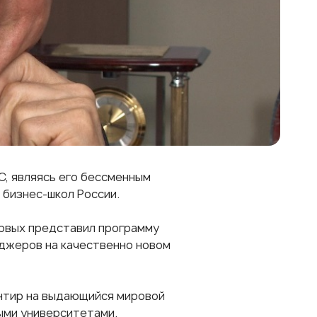
, являясь его бессменным
х бизнес-школ России.
рвых представил программу
джеров на качественно новом
ентир на выдающийся мировой
ыми университетами.