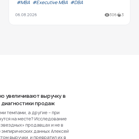
#МВА
#Executive MBA
#DBA
06.08.2026
306
3
но увеличивают выручку в
ля диагностики продаж
и темпами, а другие – при
чутся на месте? Исследование
«звездных» продавцах и не в
е эмпирических данных Алексей
ом выручки, и превратил их в