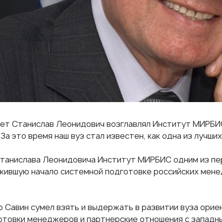
лет
Станислав Леонидович
возглавлял Институт МИРБИС
За это время наш вуз стал известен, как одна из лучши
танислава Леонидовича Институт МИРБИС одним из пе
жившую начало системной подготовке российских мене
 Савин сумел взять и выдержать в развитии вуза ори
отовки менеджеров и партнерские отношения с западн