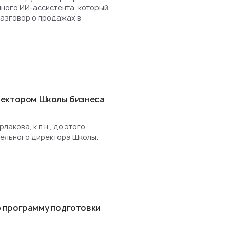
нного ИИ-ассистента, который
разговор о продажах в
ректором Школы бизнеса
акова, к.п.н., до этого
ельного директора Школы.
 программу подготовки