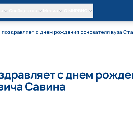
ли
Сообщество
Медиа
О МИРБИС
поздравляет с днем рождения основателя вуза Ст
дравляет с днем рожден
вича Савина