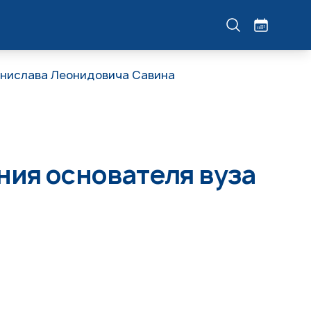
анислава Леонидовича Савина
ия основателя вуза