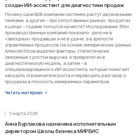
создан ИИ-ассистент для диагностики продаж
Почему одни B2B-компании системно растут двузначными
темпами, а другие – при сопоставимых рынках, продуктах
и ценах – годами топчутся на месте? Исследование 350+
производственных компаний показало: дело не в
«звездных» продавцах и не в удаче, а в зрелости
управляемых процессов. На основе эмпирических данных
Алексей Юсов выделил факторы, статистически
связанные с ростом выручки, и превратил их в
диагностическую модель, а затем – в
специализированного ИИ-ассистента, который помогает
находить ограничители роста и переводить разговор о
продажах в плоскость измеряемых параметров.
Читать материал
3 марта 2026
Анна Бурлакова назначена исполнительным
директором Школы бизнеса МИРБИС