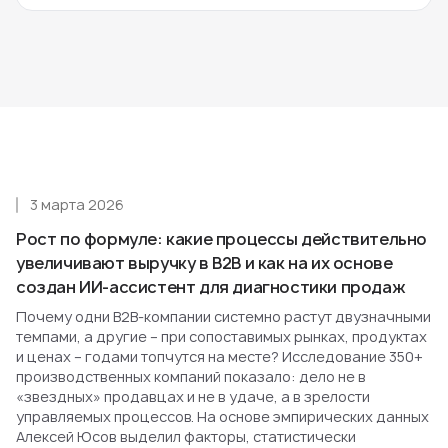
3 марта 2026
Рост по формуле: какие процессы действительно
увеличивают выручку в B2B и как на их основе
создан ИИ-ассистент для диагностики продаж
Почему одни B2B-компании системно растут двузначными
темпами, а другие – при сопоставимых рынках, продуктах
и ценах – годами топчутся на месте? Исследование 350+
производственных компаний показало: дело не в
«звездных» продавцах и не в удаче, а в зрелости
управляемых процессов. На основе эмпирических данных
Алексей Юсов выделил факторы, статистически