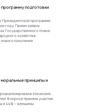
 программу подготовки
о Президентской программе
ом году. Прием заявок
ках Государственного плана
ародного хозяйства
 нового поколения
 моральные принципы и
роанализировала этические
ей. В опросе приняли участие
ы и 44% – женщины.