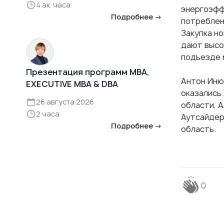
4 ак. часа
энергоэфф
Подробнее →
потреблен
Закупка н
дают высок
подъезде 
Презентация программ MBA,
Антон Иню
EXECUTIVE MBA & DBA
оказались
26 августа 2026
области, А
2 часа
Аутсайдер
Подробнее →
область.
0