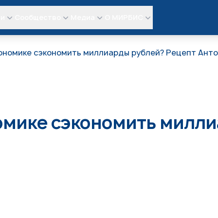
ли
Сообщество
Медиа
О МИРБИС
кономике сэкономить миллиарды рублей? Рецепт Ант
омике сэкономить милл