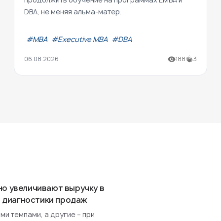
DBA, не меняя альма-матер.
#МВА
#Executive MBA
#DBA
06.08.2026
188
3
но увеличивают выручку в
ля диагностики продаж
и темпами, а другие – при