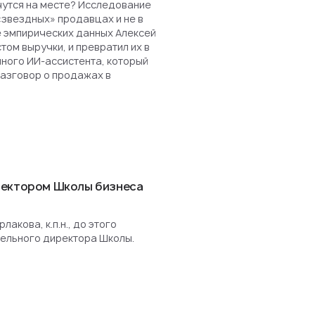
чутся на месте? Исследование
«звездных» продавцах и не в
е эмпирических данных Алексей
ом выручки, и превратил их в
нного ИИ-ассистента, который
разговор о продажах в
ректором Школы бизнеса
акова, к.п.н., до этого
ельного директора Школы.