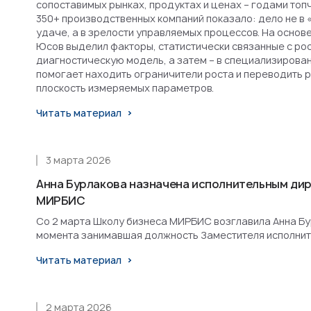
сопоставимых рынках, продуктах и ценах – годами топ
350+ производственных компаний показало: дело не в 
удаче, а в зрелости управляемых процессов. На основ
Юсов выделил факторы, статистически связанные с рост
диагностическую модель, а затем – в специализирова
помогает находить ограничители роста и переводить 
плоскость измеряемых параметров.
Читать материал
3 марта 2026
Анна Бурлакова назначена исполнительным ди
МИРБИС
Со 2 марта Школу бизнеса МИРБИС возглавила Анна Бурл
момента занимавшая должность Заместителя исполнит
Читать материал
2 марта 2026