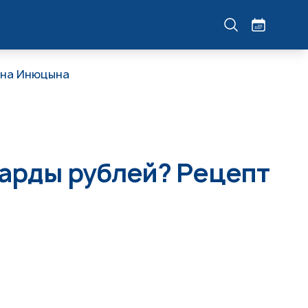
она Инюцына
иарды рублей? Рецепт