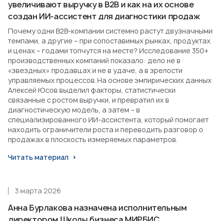
увеличивают выручку в B2B и как на их основе
создан ИИ-ассистент для диагностики продаж
Почему одни B2B-компании системно растут двузначными
темпами, а другие – при сопоставимых рынках, продуктах
и ценах – годами топчутся на месте? Исследование 350+
производственных компаний показало: дело не в
«звездных» продавцах и не в удаче, а в зрелости
управляемых процессов. На основе эмпирических данных
Алексей Юсов выделил факторы, статистически
связанные с ростом выручки, и превратил их в
диагностическую модель, а затем – в
специализированного ИИ-ассистента, который помогает
находить ограничители роста и переводить разговор о
продажах в плоскость измеряемых параметров.
Читать материал
3 марта 2026
Анна Бурлакова назначена исполнительным
директором Школы бизнеса МИРБИС