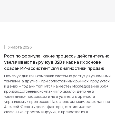
3 марта 2026
Рост по формуле: какие процессы действительно
увеличивают выручку в B2B и как на их основе
создан ИИ-ассистент для диагностики продаж
Почему одни B2B-компании системно растут двузначными
темпами, а другие – при сопоставимых рынках, продуктах
и ценах – годами топчутся на месте? Исследование 350+
производственных компаний показало: дело не в
«звездных» продавцах и не в удаче, а в зрелости
управляемых процессов. На основе эмпирических данных
Алексей Юсов выделил факторы, статистически
связанные с ростом выручки, и превратил их в