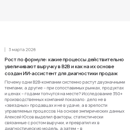
3 марта 2026
Рост по формуле: какие процессы действительно
увеличивают выручку в B2B и как на их основе
создан ИИ-ассистент для диагностики продаж
Почему одни B2B-компании системно растут двузначными
темпами, а другие – при сопоставимых рынках, продуктах
и ценах – годами топчутся на месте? Исследование 350+
производственных компаний показало: дело не в
«звездных» продавцах и не в удаче, а в зрелости
управляемых процессов. На основе эмпирических данных
Алексей Юсов выделил факторы, статистически
связанные с ростом выручки, и превратил их в
диагностическую модель, а затем – в