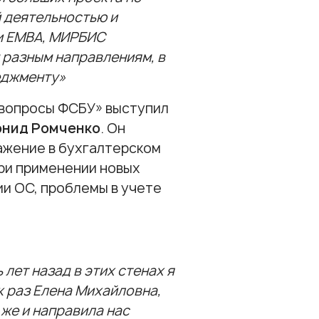
й деятельностью и
 и ЕМВА, МИРБИС
 разным направлениям, в
еджменту»
 вопросы ФСБУ» выступил
нид Ромченко
. Он
ражение в бухгалтерском
ри применении новых
ии ОС, проблемы в учете
лет назад в этих стенах я
к раз Елена Михайловна,
 же и направила нас