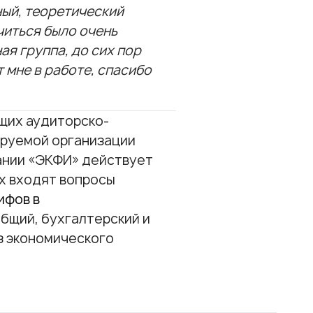
ый, теоретический
читься было очень
ая группа, до сих пор
мне в работе, спасибо
ущих аудиторско-
ируемой организации
ании «ЭКФИ» действует
х входят вопросы
ифов в
бщий, бухгалтерский и
з экономического