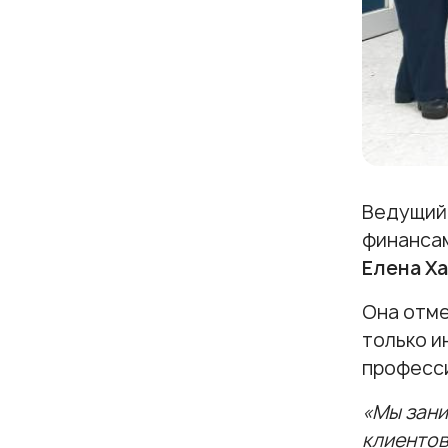
Ведущий 
финансам
Елена Х
Она отме
только и
професси
«Мы зани
клиентов