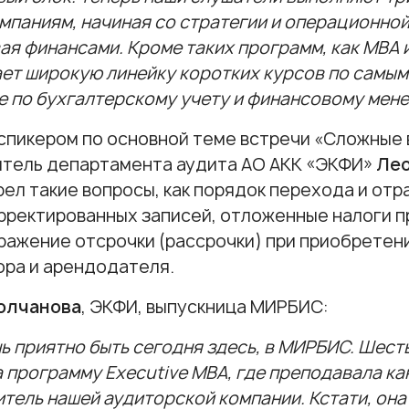
мпаниям, начиная со стратегии и операционно
ая финансами. Кроме таких программ, как МВА
ет широкую линейку коротких курсов по самым
е по бухгалтерскому учету и финансовому мен
спикером по основной теме встречи «Сложные
итель департамента аудита АО АКК «ЭКФИ»
Лео
ел такие вопросы, как порядок перехода и от
рректированных записей, отложенные налоги п
ражение отсрочки (рассрочки) при приобретен
ра и арендодателя.
олчанова
, ЭКФИ, выпускница МИРБИС:
ь приятно быть сегодня здесь, в МИРБИС. Шесть 
а программу
Executive
МВА, где преподавала ка
тель нашей аудиторской компании. Кстати, она