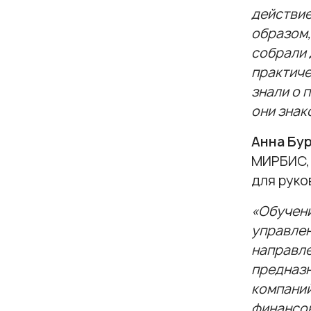
действие
образом,
собрали 
практиче
знали о 
они знак
Анна Бу
МИРБИС, 
для руко
«Обучени
управлен
направле
предназн
компаний
финансов