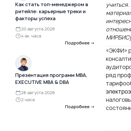
учиться.
Как стать топ-менеджером в
ритейле: карьерные треки и
материал
факторы успеха
интересн
отношени
20 августа 2026
4 ак. часа
МИРБИСу
Подробнее →
«ЭКФИ» р
консалти
аудитор
ряд проф
Презентация программ MBA,
EXECUTIVE MBA & DBA
тарифоо
электро
26 августа 2026
налоговы
2 часа
Подробнее →
состояни