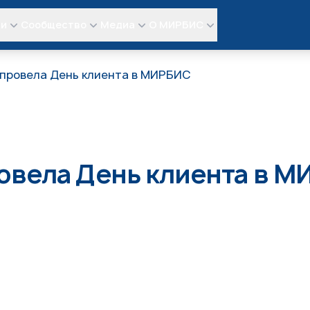
ли
Сообщество
Медиа
О МИРБИС
провела День клиента в МИРБИС
овела День клиента в 