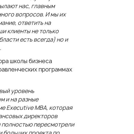
ылают нас, главным
ного вопросов. И мы их
мание, ответить на
ши клиенты не только
ласти есть всегда) но и
.
ора школы бизнеса
правленческих программах
овый уровень
м и на разные
ме Еxecutive МВА, которая
нансовых директоров
ы полностью пересмотрели
и больших проекта по