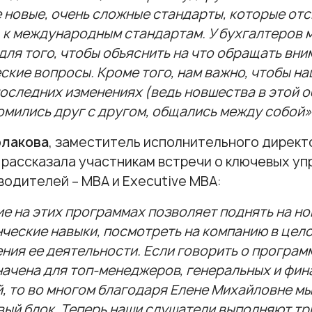
 новые, очень сложные стандарты, которые отс
 к международным стандартам. У бухгалтеров м
для того, чтобы объяснить на что обращать вни
ские вопросы. Кроме того, нам важно, чтобы на
последних изменениях (ведь новшества в этой об
омились друг с другом, общались между собой»
рлакова
, заместитель исполнительного директ
рассказала участникам встречи о ключевых у
водителей – МВА и Еxecutive МВА:
е на этих программах позволяет поднять на н
ческие навыки, посмотреть на компанию в цело
ния ее деятельности. Если говорить о програм
ачена для топ-менеджеров, генеральных и фи
, то во многом благодаря Елене Михайловне м
ый блок. Теперь наши слушатели выполняют тр