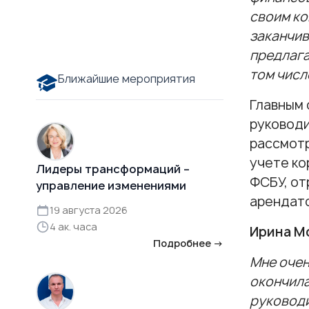
своим ко
заканчив
предлага
том числ
Ближайшие мероприятия
Главным 
руковод
рассмотр
учете ко
Лидеры трансформаций –
ФСБУ, от
управление изменениями
арендато
19 августа 2026
4 ак. часа
Ирина М
Подробнее →
Мне очен
окончил
руководи