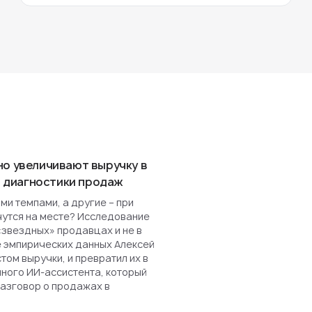
но увеличивают выручку в
ля диагностики продаж
и темпами, а другие – при
чутся на месте? Исследование
«звездных» продавцах и не в
е эмпирических данных Алексей
ом выручки, и превратил их в
нного ИИ-ассистента, который
разговор о продажах в