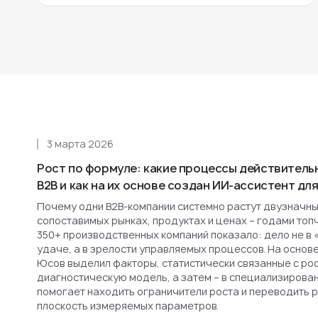
3 марта 2026
Рост по формуле: какие процессы действитель
B2B и как на их основе создан ИИ-ассистент д
Почему одни B2B-компании системно растут двузначным
сопоставимых рынках, продуктах и ценах – годами топ
350+ производственных компаний показало: дело не в 
удаче, а в зрелости управляемых процессов. На основ
Юсов выделил факторы, статистически связанные с рост
диагностическую модель, а затем – в специализирова
помогает находить ограничители роста и переводить 
плоскость измеряемых параметров.