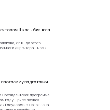
ректором Школы бизнеса
акова, к.п.н., до этого
ельного директора Школы.
 программу подготовки
о Президентской программе
ом году. Прием заявок
ках Государственного плана
ародного хозяйства