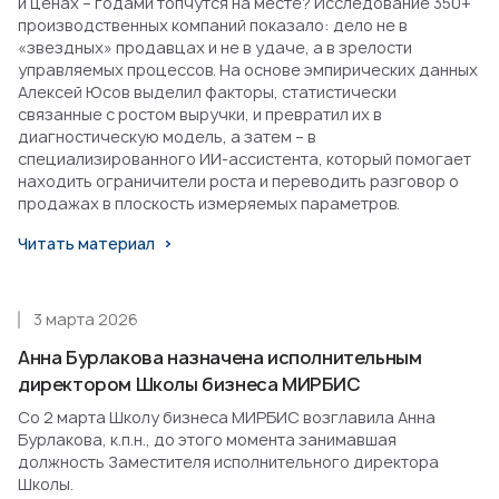
и ценах – годами топчутся на месте? Исследование 350+
производственных компаний показало: дело не в
«звездных» продавцах и не в удаче, а в зрелости
управляемых процессов. На основе эмпирических данных
Алексей Юсов выделил факторы, статистически
связанные с ростом выручки, и превратил их в
диагностическую модель, а затем – в
специализированного ИИ-ассистента, который помогает
находить ограничители роста и переводить разговор о
продажах в плоскость измеряемых параметров.
Читать материал
3 марта 2026
Анна Бурлакова назначена исполнительным
директором Школы бизнеса МИРБИС
Со 2 марта Школу бизнеса МИРБИС возглавила Анна
Бурлакова, к.п.н., до этого момента занимавшая
должность Заместителя исполнительного директора
Школы.