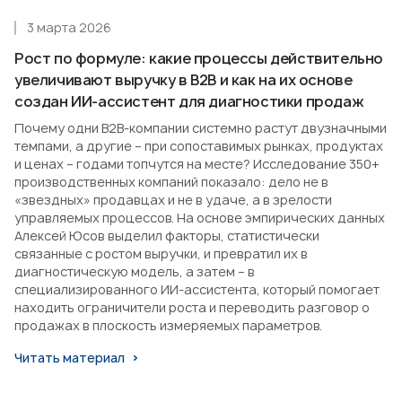
3 марта 2026
Рост по формуле: какие процессы действительно
увеличивают выручку в B2B и как на их основе
создан ИИ-ассистент для диагностики продаж
Почему одни B2B-компании системно растут двузначными
темпами, а другие – при сопоставимых рынках, продуктах
и ценах – годами топчутся на месте? Исследование 350+
производственных компаний показало: дело не в
«звездных» продавцах и не в удаче, а в зрелости
управляемых процессов. На основе эмпирических данных
Алексей Юсов выделил факторы, статистически
связанные с ростом выручки, и превратил их в
диагностическую модель, а затем – в
специализированного ИИ-ассистента, который помогает
находить ограничители роста и переводить разговор о
продажах в плоскость измеряемых параметров.
Читать материал