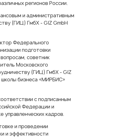
 различных регионов России.
нансовым и административным
ву (ГИЦ) ГмбХ - GIZ GmbH
ектор Федерального
низации подготовки
 вопросам, советник
дитель Московского
дничеству (ГИЦ) ГмбХ - GIZ
й школы бизнеса «МИРБИС»
соответствии с подписанным
ссийской Федерации и
е управленческих кадров.
отовке и проведении
ки и эффективности