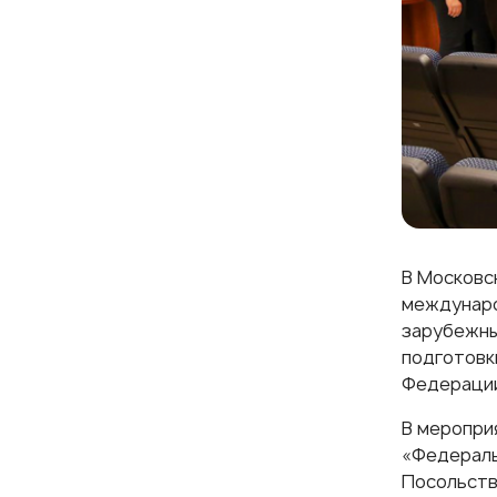
В Московс
междунаро
зарубежны
подготовк
Федераци
В меропри
«Федераль
Посольств