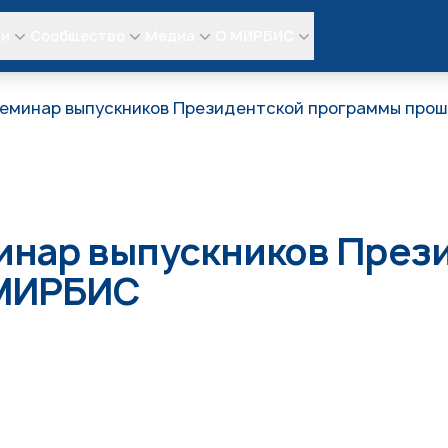
ли
Сообщество
Медиа
О МИРБИС
минар выпускников Президентской программы про
нар выпускников През
 МИРБИС