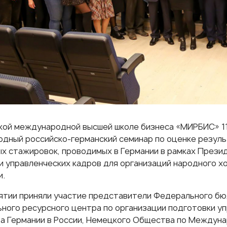
кой международной высшей школе бизнеса «МИРБИС» 11
дный российско-германский семинар по оценке резул
х стажировок, проводимых в Германии в рамках Прези
и управленческих кадров для организаций народного х
и.
ятии приняли участие представители Федерального б
ного ресурсного центра по организации подготовки уп
а Германии в России, Немецкого Общества по Междун