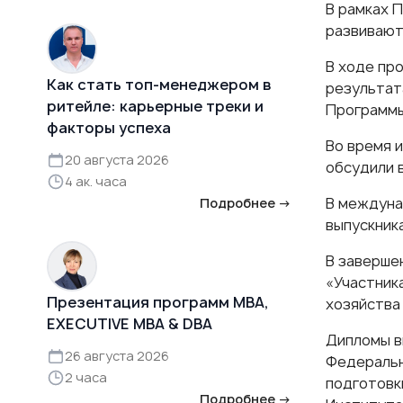
В рамках 
развивают
В ходе пр
Как стать топ-менеджером в
результат
ритейле: карьерные треки и
Программы
факторы успеха
Во время 
20 августа 2026
обсудили 
4 ак. часа
В междуна
Подробнее →
выпускник
В заверше
«Участник
Презентация программ MBA,
хозяйства
EXECUTIVE MBA & DBA
Дипломы в
26 августа 2026
Федеральн
2 часа
подготовк
Подробнее →