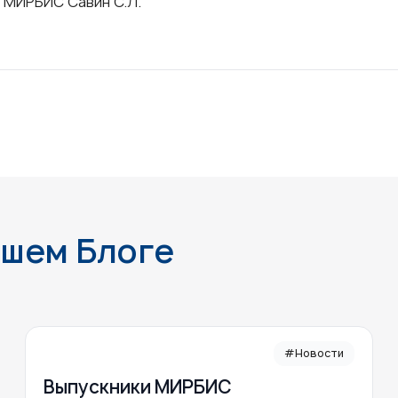
 МИРБИС Савин С.Л.
ашем Блоге
#Новости
Выпускники МИРБИС