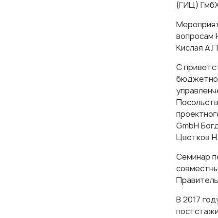
(ГИЦ) Гмб
Мероприят
вопросам 
Кислая А.П
С приветс
бюджетног
управленче
Посольств
проектног
GmbH Богд
Цветков Н.
Семинар п
совместны
Правитель
В 2017 го
постстажи