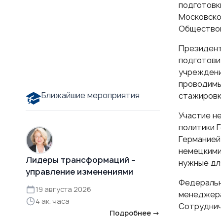
подготовк
Московско
Обществом
Президент
подготови
учреждени
проводимы
Ближайшие мероприятия
стажировк
Участие н
политики 
Германией
немецкими
Лидеры трансформаций –
нужные дл
управление изменениями
Федеральн
19 августа 2026
менеджера
4 ак. часа
Сотруднич
Подробнее →