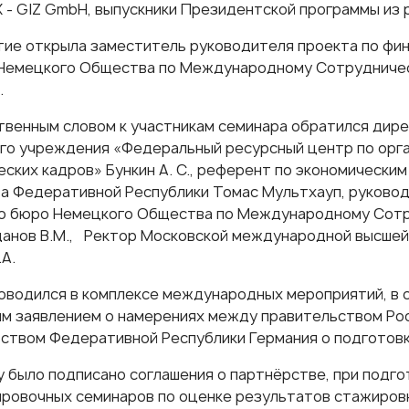
Х - GIZ GmbH, выпускники Президентской программы из
ие открыла заместитель руководителя проекта по фи
Немецкого Общества по Международному Сотрудничест
.
твенным словом к участникам семинара обратился дир
о учреждения «Федеральный ресурсный центр по орга
ских кадров» Бункин А. С., референт по экономическим
а Федеративной Республики Томас Мультхауп, руково
о бюро Немецкого Общества по Международному Сотру
анов В.М., Ректор Московской международной высше
А.
оводился в комплексе международных мероприятий, в 
м заявлением о намерениях между правительством Ро
ством Федеративной Республики Германия о подготовк
ду было подписано соглашения о партнёрстве, при подг
ровочных семинаров по оценке результатов стажиров