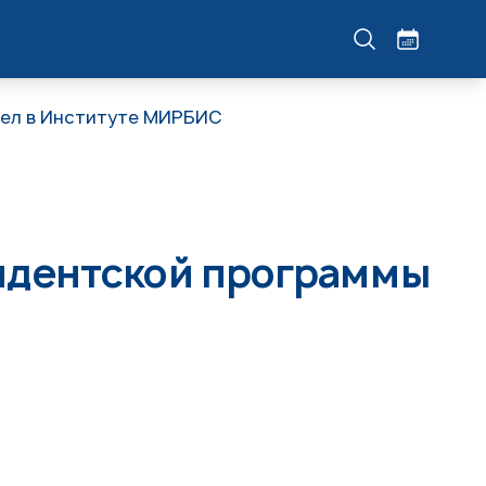
шел в Институте МИРБИС
идентской программы