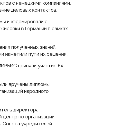
ктов с немецкими компаниями,
ение деловых контактов.
ммы информировали о
жировки в Германии в рамках
ения полученных знаний,
и наметили пути их решения.
МИРБИС приняли участие 64
ыли вручены дипломы
ганизаций народного
итель директора
 центр по организации
ль Совета учредителей