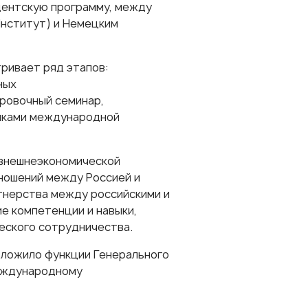
дентскую программу, между
нститут) и Немецким
ривает ряд этапов:
ных
ровочный семинар,
иками международной
 внешнеэкономической
ношений между Россией и
тнерства между российскими и
е компетенции и навыки,
еского сотрудничества.
зложило функции Генерального
еждународному