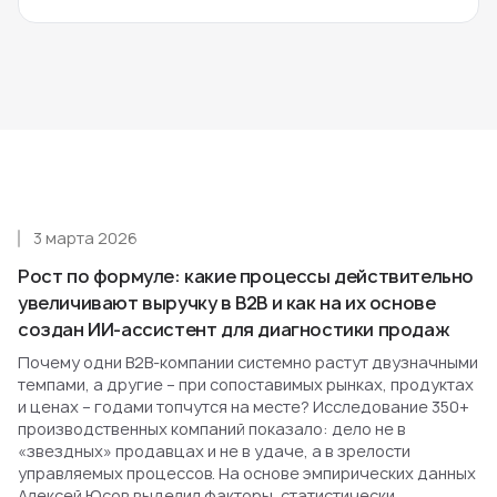
3 марта 2026
Рост по формуле: какие процессы действительно
увеличивают выручку в B2B и как на их основе
создан ИИ-ассистент для диагностики продаж
Почему одни B2B-компании системно растут двузначными
темпами, а другие – при сопоставимых рынках, продуктах
и ценах – годами топчутся на месте? Исследование 350+
производственных компаний показало: дело не в
«звездных» продавцах и не в удаче, а в зрелости
управляемых процессов. На основе эмпирических данных
Алексей Юсов выделил факторы, статистически