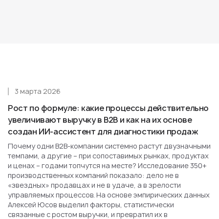
3 марта 2026
Рост по формуле: какие процессы действительно
увеличивают выручку в B2B и как на их основе
создан ИИ-ассистент для диагностики продаж
Почему одни B2B-компании системно растут двузначными
темпами, а другие – при сопоставимых рынках, продуктах
и ценах – годами топчутся на месте? Исследование 350+
производственных компаний показало: дело не в
«звездных» продавцах и не в удаче, а в зрелости
управляемых процессов. На основе эмпирических данных
Алексей Юсов выделил факторы, статистически
связанные с ростом выручки, и превратил их в