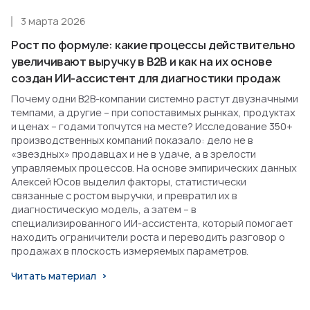
3 марта 2026
Рост по формуле: какие процессы действительно
увеличивают выручку в B2B и как на их основе
создан ИИ-ассистент для диагностики продаж
Почему одни B2B-компании системно растут двузначными
темпами, а другие – при сопоставимых рынках, продуктах
и ценах – годами топчутся на месте? Исследование 350+
производственных компаний показало: дело не в
«звездных» продавцах и не в удаче, а в зрелости
управляемых процессов. На основе эмпирических данных
Алексей Юсов выделил факторы, статистически
связанные с ростом выручки, и превратил их в
диагностическую модель, а затем – в
специализированного ИИ-ассистента, который помогает
находить ограничители роста и переводить разговор о
продажах в плоскость измеряемых параметров.
Читать материал