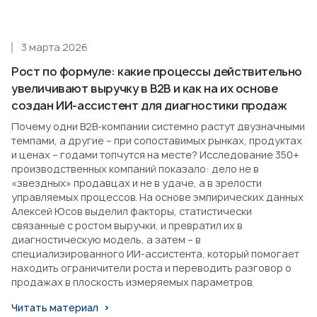
3 марта 2026
Рост по формуле: какие процессы действительно
увеличивают выручку в B2B и как на их основе
создан ИИ-ассистент для диагностики продаж
Почему одни B2B-компании системно растут двузначными
темпами, а другие – при сопоставимых рынках, продуктах
и ценах – годами топчутся на месте? Исследование 350+
производственных компаний показало: дело не в
«звездных» продавцах и не в удаче, а в зрелости
управляемых процессов. На основе эмпирических данных
Алексей Юсов выделил факторы, статистически
связанные с ростом выручки, и превратил их в
диагностическую модель, а затем – в
специализированного ИИ-ассистента, который помогает
находить ограничители роста и переводить разговор о
продажах в плоскость измеряемых параметров.
Читать материал