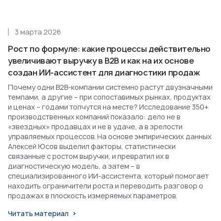
3 марта 2026
Рост по формуле: какие процессы действительно
увеличивают выручку в B2B и как на их основе
создан ИИ-ассистент для диагностики продаж
Почему одни B2B-компании системно растут двузначными
темпами, а другие – при сопоставимых рынках, продуктах
и ценах – годами топчутся на месте? Исследование 350+
производственных компаний показало: дело не в
«звездных» продавцах и не в удаче, а в зрелости
управляемых процессов. На основе эмпирических данных
Алексей Юсов выделил факторы, статистически
связанные с ростом выручки, и превратил их в
диагностическую модель, а затем – в
специализированного ИИ-ассистента, который помогает
находить ограничители роста и переводить разговор о
продажах в плоскость измеряемых параметров.
Читать материал