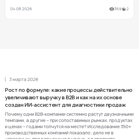
04.08.2026
369
2
3 марта 2026
Рост по формуле: какие процессы действительно
увеличивают выручку в B2B и как на их основе
создан ИИ-ассистент для диагностики продаж
Почему одни B2B-компании системно растут двузначными
темпами, а другие – при сопоставимых рынках, продуктах
и ценах – годами топчутся на месте? Исследование 350+
производственных компаний показало: дело не в
«звездных» продавцах и не в удаче, а в зрелости