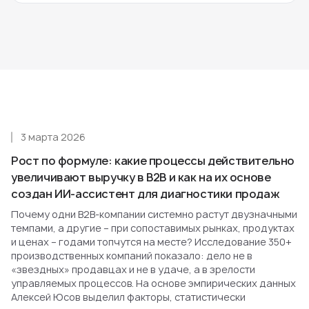
3 марта 2026
Рост по формуле: какие процессы действительно
увеличивают выручку в B2B и как на их основе
создан ИИ-ассистент для диагностики продаж
Почему одни B2B-компании системно растут двузначными
темпами, а другие – при сопоставимых рынках, продуктах
и ценах – годами топчутся на месте? Исследование 350+
производственных компаний показало: дело не в
«звездных» продавцах и не в удаче, а в зрелости
управляемых процессов. На основе эмпирических данных
Алексей Юсов выделил факторы, статистически