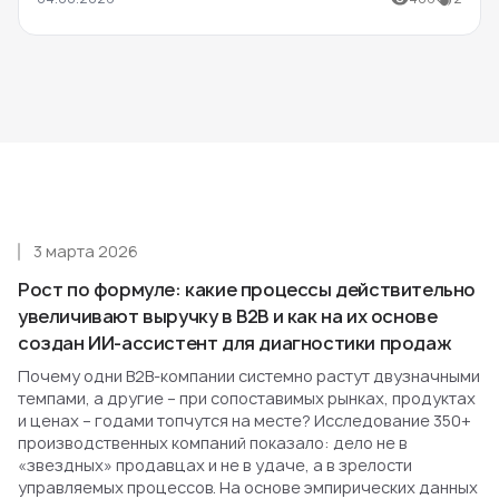
3 марта 2026
Рост по формуле: какие процессы действительно
увеличивают выручку в B2B и как на их основе
создан ИИ-ассистент для диагностики продаж
Почему одни B2B-компании системно растут двузначными
темпами, а другие – при сопоставимых рынках, продуктах
и ценах – годами топчутся на месте? Исследование 350+
производственных компаний показало: дело не в
«звездных» продавцах и не в удаче, а в зрелости
управляемых процессов. На основе эмпирических данных