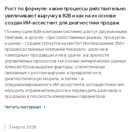
Рост по формуле: какие процессы действительно
увеличивают выручку в B2B и как на их основе
создан ИИ-ассистент для диагностики продаж
Почему одни B2B-компании системно растут двузначными
темпами, а другие – при сопоставимых рынках, продуктах
и ценах – годами топчутся на месте? Исследование 350+
производственных компаний показало: дело не в
«звездных» продавцах и не в удаче, а в зрелости
управляемых процессов. На основе эмпирических данных
Алексей Юсов выделил факторы, статистически
связанные с ростом выручки, и превратил их в
диагностическую модель, а затем – в
специализированного ИИ-ассистента, который помогает
находить ограничители роста и переводить разговор о
продажах в плоскость измеряемых параметров.
Читать материал
3 марта 2026