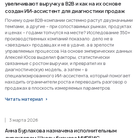
увеличивают выручку в B2B и как на их основе
создан ИИ-ассистент для диагностики продаж
Почему одни B2B-компании системно растут двузначными
темпами, а другие – при сопоставимых рынках, продуктах
и ценах – годами топчутся на месте? Исследование 350+
производственных компаний показало: дело не в
«звездных» продавцах и не в удаче, а в зрелости
управляемых процессов. На основе эмпирических данных
Алексей Юсов выделил факторы, статистически
связанные с ростом выручки, и превратил их в
диагностическую модель, а затем – в
специализированного ИИ-ассистента, который помогает
находить ограничители роста и переводить разговор о
продажах в плоскость измеряемых параметров.
Читать материал
3 марта 2026
Анна Бурлакова назначена исполнительным
директором Школы бизнеса МИРБИС