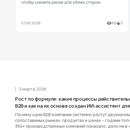
чтобы снизить риски для обеих сторон.
07.08.2026
68
3
3 марта 2026
Рост по формуле: какие процессы действитель
B2B и как на их основе создан ИИ-ассистент д
Почему одни B2B-компании системно растут двузначным
сопоставимых рынках, продуктах и ценах – годами топ
350+ производственных компаний показало: дело не в 