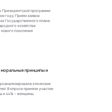
о Президентской программе
ом году. Прием заявок
ках Государственного плана
ародного хозяйства
 нового поколения
 моральные принципы и
роанализировала этические
ей. В опросе приняли участие
ы и 44% – женщины.