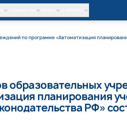
ли
Сообщество
Медиа
О МИРБИС
еждений по программе «Автоматизация планировани
ов образовательных учр
зация планирования уч
конодательства РФ» со