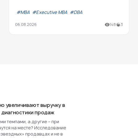
#МВА
#Executive MBA
#DBA
06.08.2026
148
3
но увеличивают выручку в
ля диагностики продаж
и темпами, а другие – при
чутся на месте? Исследование
«звездных» продавцах и не в