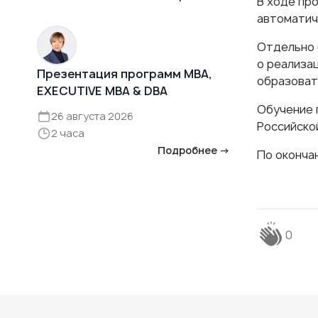
В ходе пр
автоматич
Отдельно 
о реализа
Презентация программ MBA,
образоват
EXECUTIVE MBA & DBA
Обучение 
26 августа 2026
Российской
2 часа
Подробнее →
По оконча
0