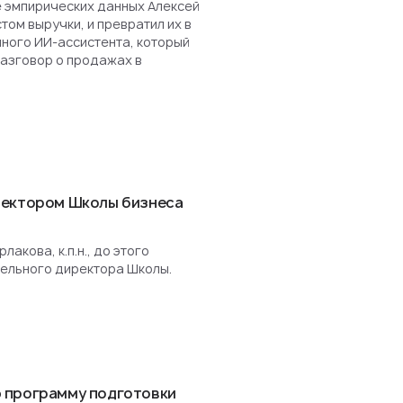
е эмпирических данных Алексей
ом выручки, и превратил их в
нного ИИ-ассистента, который
разговор о продажах в
ректором Школы бизнеса
акова, к.п.н., до этого
ельного директора Школы.
 программу подготовки