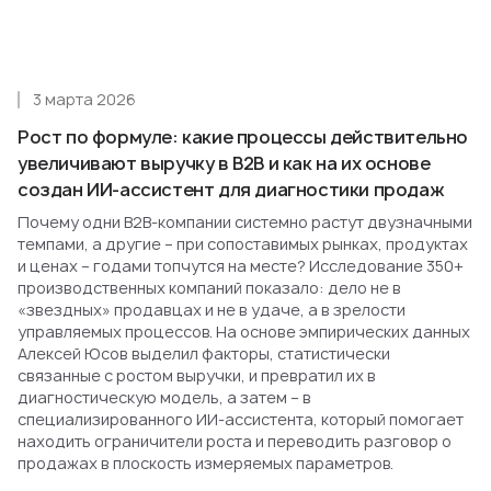
3 марта 2026
Рост по формуле: какие процессы действительно
увеличивают выручку в B2B и как на их основе
создан ИИ-ассистент для диагностики продаж
Почему одни B2B-компании системно растут двузначными
темпами, а другие – при сопоставимых рынках, продуктах
и ценах – годами топчутся на месте? Исследование 350+
производственных компаний показало: дело не в
«звездных» продавцах и не в удаче, а в зрелости
управляемых процессов. На основе эмпирических данных
Алексей Юсов выделил факторы, статистически
связанные с ростом выручки, и превратил их в
диагностическую модель, а затем – в
специализированного ИИ-ассистента, который помогает
находить ограничители роста и переводить разговор о
продажах в плоскость измеряемых параметров.