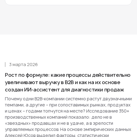
3 марта 2026
Рост по формуле: какие процессы действительно
увеличивают выручку в B2B и как на их основе
создан ИИ-ассистент для диагностики продаж
Почему одни B2B-компании системно растут двузначными
темпами, а другие – при сопоставимых рынках, продуктах
и ценах – годами топчутся на месте? Исследование 350+
производственных компаний показало: дело не в
«звездных» продавцах и не в удаче, а в зрелости
управляемых процессов. На основе эмпирических данных
Алексей Юсов выделил факторы, статистически