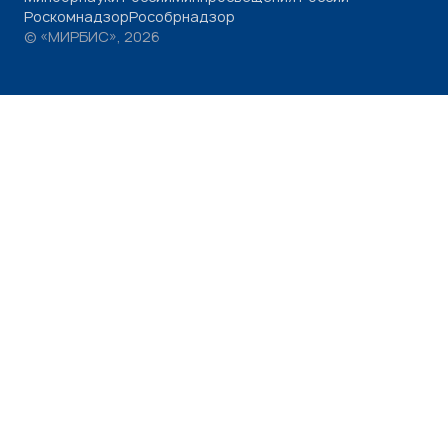
Роскомнадзор
Рособрнадзор
© «МИРБИС», 2026