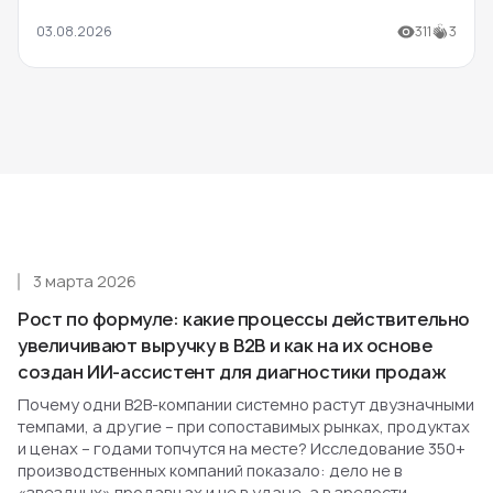
03.08.2026
311
3
3 марта 2026
Рост по формуле: какие процессы действительно
увеличивают выручку в B2B и как на их основе
создан ИИ-ассистент для диагностики продаж
Почему одни B2B-компании системно растут двузначными
темпами, а другие – при сопоставимых рынках, продуктах
и ценах – годами топчутся на месте? Исследование 350+
производственных компаний показало: дело не в
«звездных» продавцах и не в удаче, а в зрелости