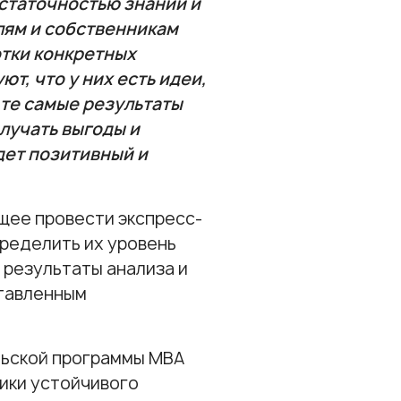
остаточностью знаний и
лям и собственникам
тки конкретных
т, что у них есть идеи,
ь те самые результаты
лучать выгоды и
удет позитивный и
щее провести экспресс-
пределить их уровень
 результаты анализа и
ставленным
льской программы МВА
ики устойчивого