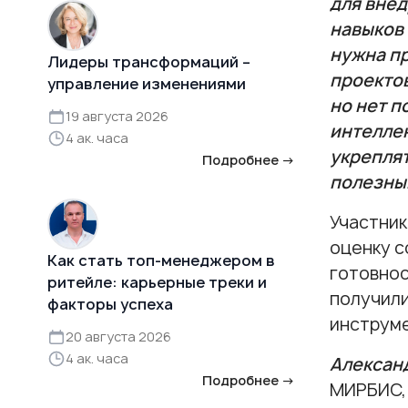
для внед
навыков
нужна п
Лидеры трансформаций –
проектов
управление изменениями
но нет п
19 августа 2026
интеллек
4 ак. часа
укреплят
Подробнее →
полезны
Участник
оценку с
Как стать топ-менеджером в
готовнос
ритейле: карьерные треки и
получили
факторы успеха
инструм
20 августа 2026
4 ак. часа
Алексан
Подробнее →
МИРБИС, 