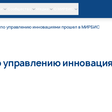
ли
Сообщество
Медиа
О МИРБИС
 по управлению инновациями прошел в МИРБИС
о управлению инноваци