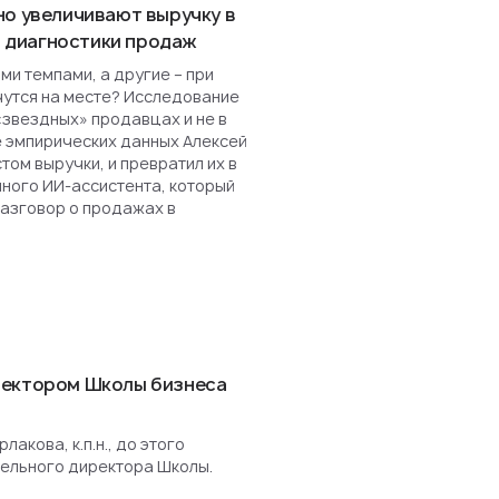
но увеличивают выручку в
ля диагностики продаж
и темпами, а другие – при
чутся на месте? Исследование
«звездных» продавцах и не в
е эмпирических данных Алексей
ом выручки, и превратил их в
нного ИИ-ассистента, который
разговор о продажах в
ректором Школы бизнеса
акова, к.п.н., до этого
ельного директора Школы.