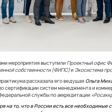
ами мероприятия выступили
Проектный офис Ф
енной собственности (ФИПС)
и
Экосистема пр
практикума рассказала его ведущая
Ольга Мих
по сертификации систем менеджмента и комме
Федеральной службы по аккредитации
«Росакк
я на то, что в России есть все необходимые 