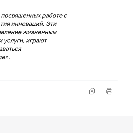
 посвященных работе с
тия инноваций. Эти
равление жизненным
 услуги, играют
аваться
де».