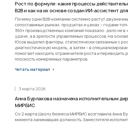
Рост по формуле: какие процессы действитель
B2B и как на их основе создан ИИ-ассистент д
Почему одни B2B-компании системно растут двузначным
сопоставимых рынках, продуктах и ценах – годами топ
350+ производственных компаний показало: дело не в 
удаче, а в зрелости управляемых процессов. На основ
Юсов выделил факторы, статистически связанные с рост
диагностическую модель, а затем – в специализирова
помогает находить ограничители роста и переводить 
плоскость измеряемых параметров.
Читать материал
3 марта 2026
Анна Бурлакова назначена исполнительным ди
МИРБИС
Со 2 марта Школу бизнеса МИРБИС возглавила Анна Бурл
момента занимавшая должность Заместителя исполнит