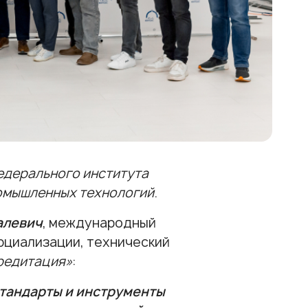
едерального института
омышленных технологий
.
алевич
, международный
рциализации, технический
редитация»
:
стандарты и инструменты