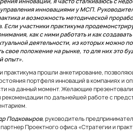
рения инноваций, я часто сталкиваюсь с нед
 управления инновациями у МСП. Руководите
рактика и возможность методической прорабо
. Если участники практикума продемонстрирую
онимания, как с ними работать и как создават
туальной деятельности, из которых можно по
ь свое положение на рынке, то для них это б
й опыт».
и практикума прошли анкетирование, позволяю
остояния портфеля инноваций в компаниях и о
ти на данный момент. Желающие презентовали
 рекомендации по дальнейшей работе с пред
ентарием.
др Подковыров
, руководитель предпринимате
партнер Проектного офиса «Стратегии и практ