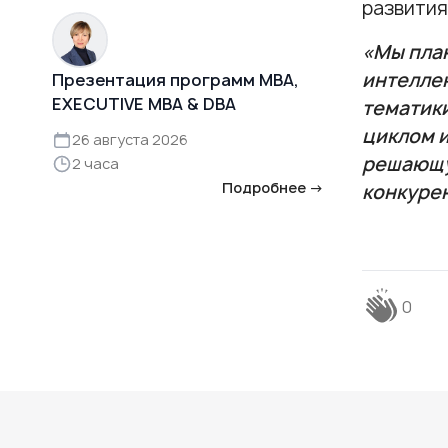
развития
«Мы пла
интеллек
Презентация программ MBA,
EXECUTIVE MBA & DBA
тематик
циклом и
26 августа 2026
решающу
2 часа
Подробнее →
конкуре
0