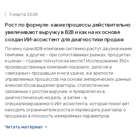
3 марта 2026
Рост по формуле: какие процессы действительно
увеличивают выручку в B2B и как на их основе
создан ИИ-ассистент для диагностики продаж
Почему одни B2B-компании системно растут двузначными
темпами, а другие – при сопоставимых рынках, продуктах
и ценах – годами топчутся на месте? Исследование 350+
производственных компаний показало: дело не в
«звездных» продавцах и не в удаче, а в зрелости
управляемых процессов. На основе эмпирических данных
Алексей Юсов выделил факторы, статистически
связанные с ростом выручки, и превратил их в
диагностическую модель, а затем – в
специализированного ИИ-ассистента, который помогает
находить ограничители роста и переводить разговор о
продажах в плоскость измеряемых параметров.
Читать материал