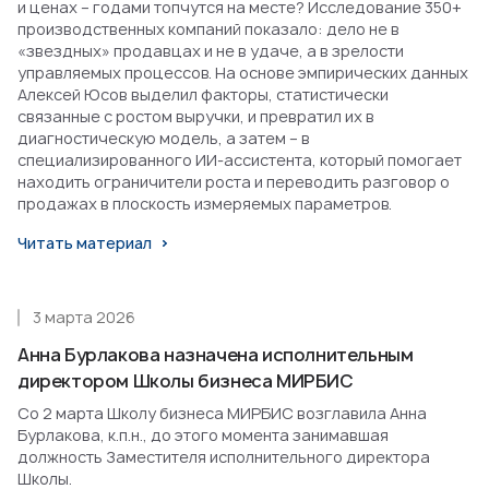
и ценах – годами топчутся на месте? Исследование 350+
производственных компаний показало: дело не в
«звездных» продавцах и не в удаче, а в зрелости
управляемых процессов. На основе эмпирических данных
Алексей Юсов выделил факторы, статистически
связанные с ростом выручки, и превратил их в
диагностическую модель, а затем – в
специализированного ИИ-ассистента, который помогает
находить ограничители роста и переводить разговор о
продажах в плоскость измеряемых параметров.
Читать материал
3 марта 2026
Анна Бурлакова назначена исполнительным
директором Школы бизнеса МИРБИС
Со 2 марта Школу бизнеса МИРБИС возглавила Анна
Бурлакова, к.п.н., до этого момента занимавшая
должность Заместителя исполнительного директора
Школы.